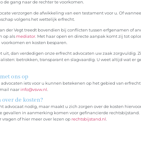
zo de gang naar de rechter te voorkomen.
ocate verzorgen de afwikkeling van een testament voor u. Of wannee
enschap volgens het wettelijk erfrecht.
n der Vegt treedt bovendien bij conflicten tussen erfgenamen of an
 op als
mediator
. Met haar open en directe aanpak komt zij tot opl
d voorkomen en kosten besparen.
t uit, dan verdedigen onze erfrecht advocaten uw zaak zorgvuldig. Zij
alisten: betrokken, transparant en slagvaardig. U weet altijd wat er 
met ons op
advocaten iets voor u kunnen betekenen op het gebied van erfrecht
f mail naar
info@vsvw.nl
.
n over de kosten?
cht advocaat nodig, maar maakt u zich zorgen over de kosten hiervoo
 gevallen in aanmerking komen voor gefinancierde rechtsbijstand.
ar vragen of hier meer over lezen op
rechtsbijstand.nl
.