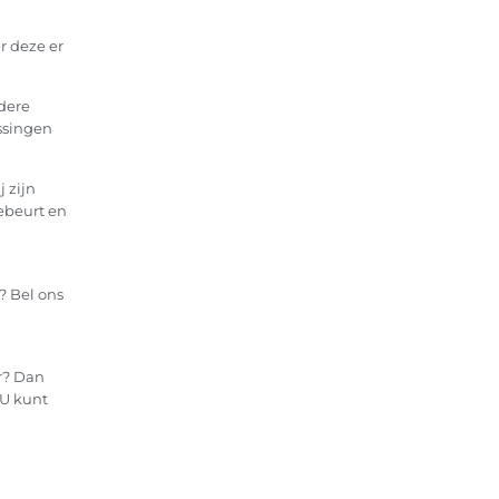
r deze er
dere
ossingen
 zijn
gebeurt en
? Bel ons
r? Dan
 U kunt