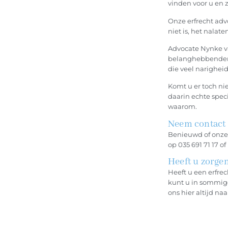
vinden voor u en 
Onze erfrecht adv
niet is, het nalat
Advocate Nynke va
belanghebbenden
die veel narighei
Komt u er toch nie
daarin echte speci
waarom.
Neem contact 
Benieuwd of onze 
op 035 691 71 17 o
Heeft u zorge
Heeft u een erfre
kunt u in sommige
ons hier altijd na