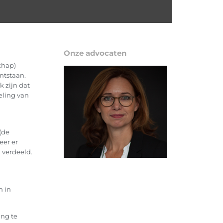
Onze advocaten
chap)
ntstaan.
k zijn dat
mr. Nynke van der
eling van
Vegt
Echtscheiding Erfrecht
Familierecht Mediation
(de
eer er
 verdeeld.
n in
ing te