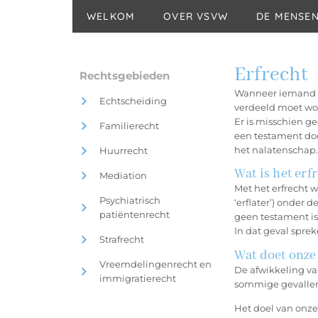
WELKOM
OVER VSVW
DE MENSE
Erfrecht
Rechtsgebieden
Wanneer iemand o
Echtscheiding
verdeeld moet wo
Er is misschien ge
Familierecht
een testament doo
het nalatenschap. 
Huurrecht
Wat is het erf
Mediation
Met het erfrecht 
Psychiatrisch
‘erflater’) onder
patiëntenrecht
geen testament is
In dat geval spreke
Strafrecht
Wat doet onze
Vreemdelingenrecht en
De afwikkeling va
immigratierecht
sommige gevallen z
Het doel van onze