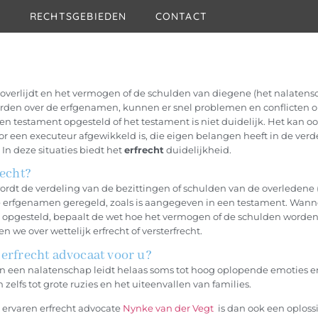
N
RECHTSGEBIEDEN
CONTACT
verlijdt en het vermogen of de schulden van diegene (het nalatens
rden over de erfgenamen, kunnen er snel problemen en conflicten o
en testament opgesteld of het testament is niet duidelijk. Het kan oo
r een executeur afgewikkeld is, die eigen belangen heeft in de verd
In deze situaties biedt het
erfrecht
duidelijkheid.
recht?
wordt de verdeling van de bezittingen of schulden van de overledene 
 de erfgenamen geregeld, zoals is aangegeven in een testament. Wann
 opgesteld, bepaalt de wet hoe het vermogen of de schulden worden
n we over wettelijk erfrecht of versterfrecht.
 erfrecht advocaat voor u?
n een nalatenschap leidt helaas soms tot hoog oplopende emoties e
elfs tot grote ruzies en het uiteenvallen van families.
 ervaren erfrecht advocate
Nynke van der Vegt
is dan ook een oploss